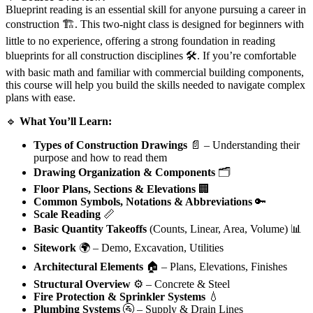
Blueprint reading is an essential skill for anyone pursuing a career in
construction 🏗️. This two-night class is designed for beginners with
little to no experience, offering a strong foundation in reading
blueprints for all construction disciplines 🛠️. If you’re comfortable
with basic math and familiar with commercial building components,
this course will help you build the skills needed to navigate complex
plans with ease.
🔹
What You’ll Learn:
Types of Construction Drawings
📄 – Understanding their
purpose and how to read them
Drawing Organization & Components
🗂️
Floor Plans, Sections & Elevations
🏢
Common Symbols, Notations & Abbreviations
🔑
Scale Reading
📏
Basic Quantity Takeoffs
(Counts, Linear, Area, Volume) 📊
Sitework
🌍 – Demo, Excavation, Utilities
Architectural Elements
🏠 – Plans, Elevations, Finishes
Structural Overview
⚙️ – Concrete & Steel
Fire Protection & Sprinkler Systems
💧
Plumbing Systems
🚰 – Supply & Drain Lines